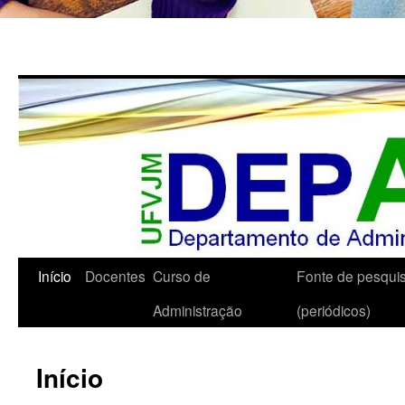
Início
Docentes
Curso de
Fonte de pesqui
Administração
(periódicos)
Início