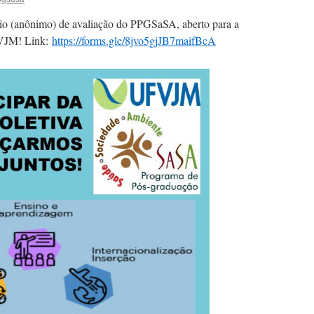
io (anônimo) de avaliação do PPGSaSA, aberto para a
FVJM! Link:
https://forms.gle/8jvo5gjJB7maifBcA