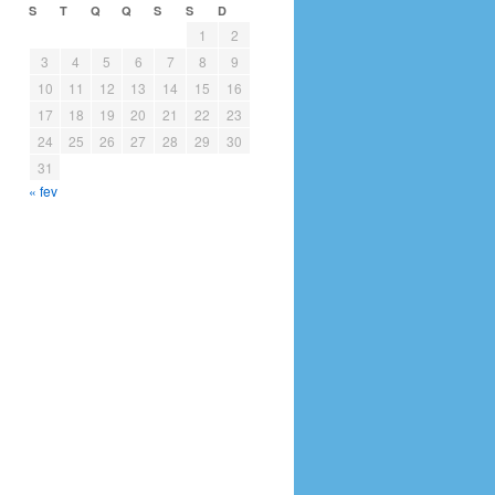
S
T
Q
Q
S
S
D
1
2
3
4
5
6
7
8
9
10
11
12
13
14
15
16
17
18
19
20
21
22
23
24
25
26
27
28
29
30
31
« fev