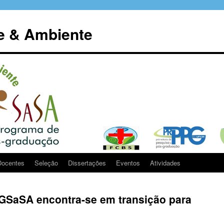
e & Ambiente
Docentes
Seleção
Dissertações
Eventos
Atividades
PGSaSA encontra-se em transição para