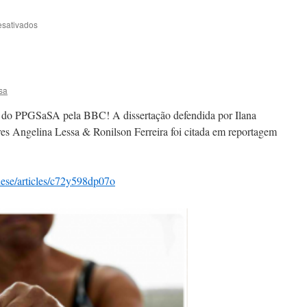
esativados
sa
a do PPGSaSA pela BBC! A dissertação defendida por Ilana
res Angelina Lessa & Ronilson Ferreira foi citada em reportagem
ese/articles/c72y598dp07o