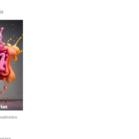
sa
esativados
pgsasa