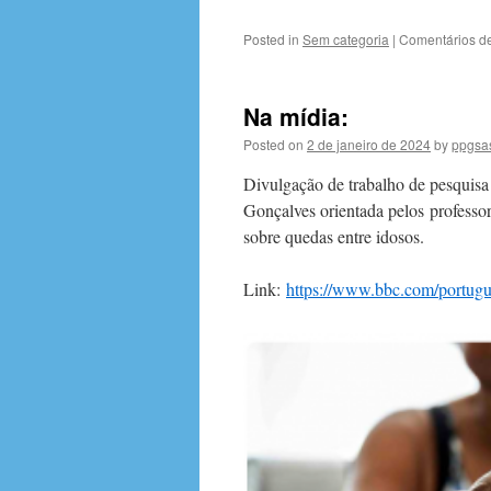
Posted in
Sem categoria
|
Comentários d
Na mídia:
Posted on
2 de janeiro de 2024
by
ppgsa
Divulgação de trabalho de pesquis
Gonçalves orientada pelos professo
sobre quedas entre idosos.
Link:
https://www.bbc.com/portugu