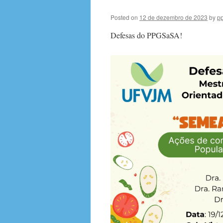
Posted on
12 de dezembro de 2023
by
p
Defesas do PPGSaSA!