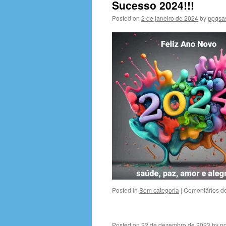
Sucesso 2024!!!
Posted on
2 de janeiro de 2024
by
ppgsa
Posted in
Sem categoria
|
Comentários d
Posted on
22 de dezembro de 2023
by
p