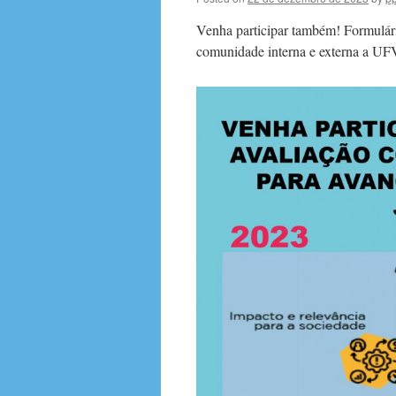
Venha participar também! Formulár
comunidade interna e externa a U