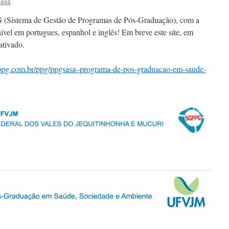
sasa
 (Sistema de Gestão de Programas de Pós-Graduação), com a
el em portugues, espanhol e inglês! Em breve este site, em
ativado.
ppg.com.br/ppg/ppgsasa–programa-de-pos-graduacao-em-saude-