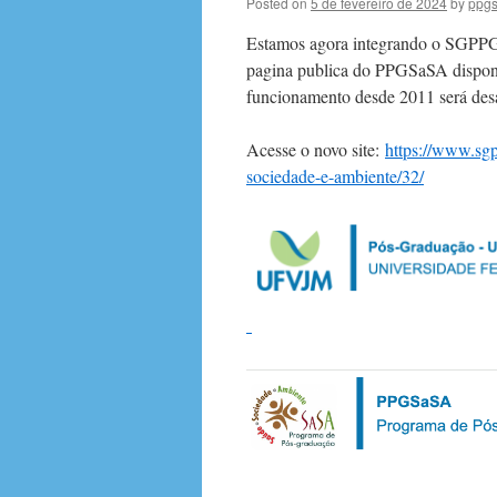
Posted on
5 de fevereiro de 2024
by
ppg
Estamos agora integrando o SGPPG
pagina publica do PPGSaSA disponiv
funcionamento desde 2011 será des
Acesse o novo site:
https://www.sg
sociedade-e-ambiente/32/