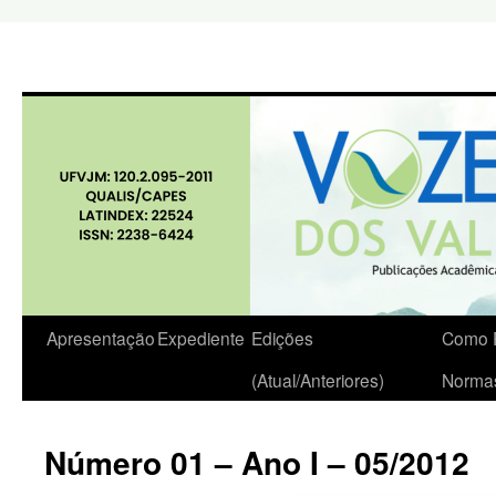
Apresentação
Expediente
Edições
Como P
(Atual/Anteriores)
Norma
Número 01 – Ano I – 05/2012