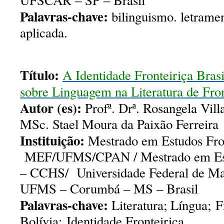
UFSCAR – SP – Brasil
Palavras-chave:
bilinguismo. letramen
aplicada.
Título:
A Identidade Fronteiriça Bras
sobre Linguagem na Literatura de Fron
Autor (es):
Profª. Drª. Rosangela Villa
MSc. Stael Moura da Paixão Ferreira
Instituição:
Mestrado em Estudos Fron
MEF/UFMS/CPAN / Mestrado em Est
– CCHS/ Universidade Federal de Ma
UFMS – Corumbá – MS – Brasil
Palavras-chave:
Literatura; Língua; F
Bolívia; Identidade Fronteiriça.