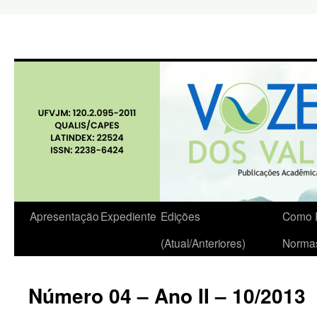
Apresentação
Expediente
Edições
Como P
(Atual/Anteriores)
Norma
Número 04 – Ano II – 10/2013