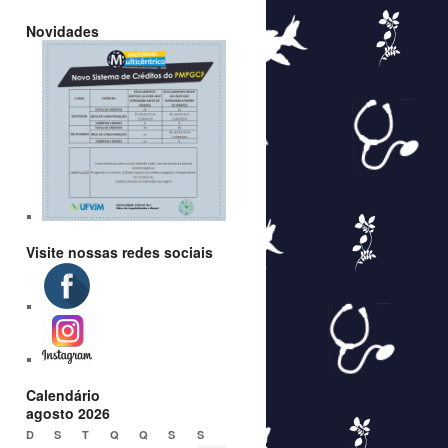
Novidades
Visite nossas redes sociais
Calendário
agosto 2026
D
S
T
Q
Q
S
S