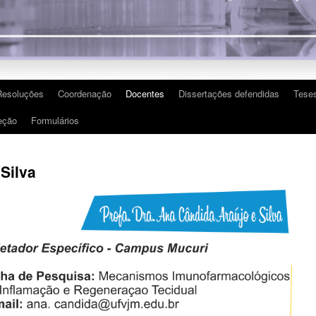
Resoluções
Coordenação
Docentes
Dissertações defendidas
Teses
eção
Formulários
Silva