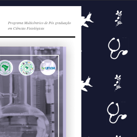
Programa Multicêntrico de Pós graduação
em Ciências Fisiológicas