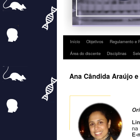
Início
Objetivos
Regulamento e 
Área do discente
Disciplinas
Sel
Ana Cândida Araújo e 