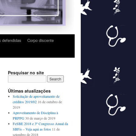
 defendidas
Corpo discente
Pesquisar no site
Últimas atualizações
Solicitação de aproveitamento de
créditos 2019/02
16 de outubro de
2019
Aproveitamento de Disciplina à
PRPPG
30 de março de 2019
FeSBE 2018 e 3º Congresso Anual da
SBFis – Veja aqui as fotos
11 de
setembro de 2018