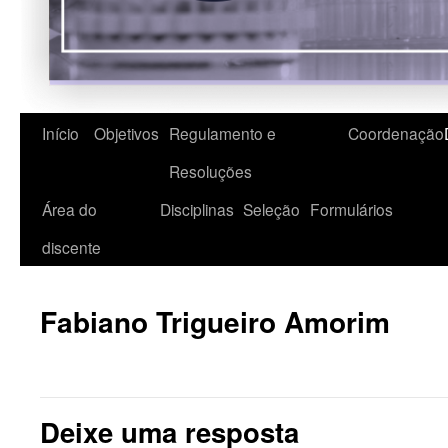
Início
Objetivos
Regulamento e
Coordenação
Resoluções
Área do
Disciplinas
Seleção
Formulários
discente
Fabiano Trigueiro Amorim
Deixe uma resposta