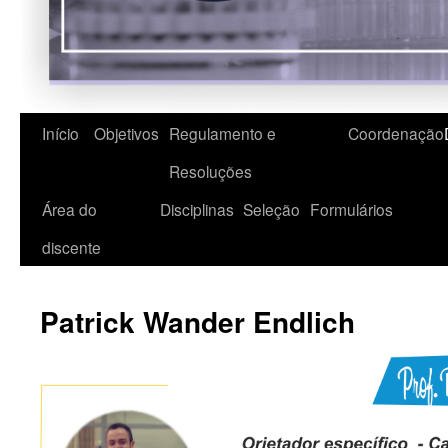
Início
Objetivos
Regulamento e
Coordenação
Resoluções
Área do
Disciplinas
Seleção
Formulários
discente
Patrick Wander Endlich