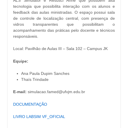
ALS Simulator e Resusci Anne que possuem alta
tecnologia que possibilita interação com os alunos e
feedback das aulas ministradas. O espaço possui sala
de controle de localização central, com presença de
vidros transparentes que possibilitam o
acompanhamento das práticas pelo docente e técnicos
responsáveis.
Local: Pavilhão de Aulas III – Sala 102 – Campus JK
Equipe:
Ana Paula Dupim Sanches
Thaís Trindade
E-mail:
simulacao.famed@ufvjm.edu.br
DOCUMENTAÇÃO
LIVRO LABSIM VF_OFICIAL