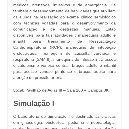
médicos intensivos, invasivos e de emergência. Há
também o desenvolvimento de habilidades que auxiliam
os alunos na realização do exame clínico semiológico
com técnicas voltadas para o desenvolvimento da
comunicação e de destrezas manuais. Estão
disponíveis para tais atividades : manequins adulto e
infantil para treinamento de Ressuscitação
Cardiorespiratória (RCP); manequins de intubação
endotraqueal; manequim de ausculta cardíaca e
respiratória (SAM II); manequins de infusão intra-óssea
e cateterismo venoso central; braços adulto e infantil
para acesso venoso periférico e braços adulto para
aferição de pressão arterial.
Local: Pavilhão de Aulas III – Sala 103 – Campus JK
Simulação I
O Laboratório de Simulação I é destinado às práticas
em ginecologia, obstetrícia, pediatria e neonatologia,
contando com manequins sofisticados para a simulação