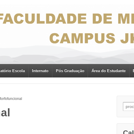
atório Escola
Internato
Pós Graduação
Área do Estudante
orfofuncional
Busca
al
Cal