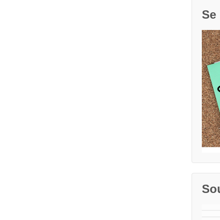
Se 
So