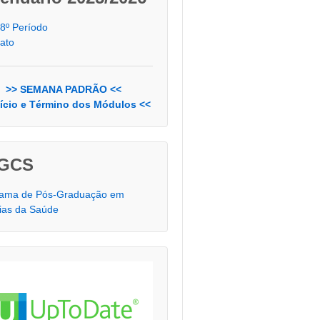
 8º Período
nato
>> SEMANA PADRÃO <<
nício e Término dos Módulos <<
GCS
rama de Pós-Graduação em
ias da Saúde