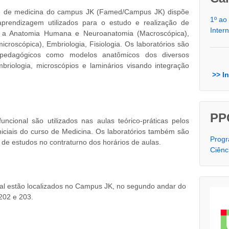
de de medicina do campus JK (Famed/Campus JK) dispõe
1º ao
aprendizagem utilizados para o estudo e realização de
Inter
es a Anatomia Humana e Neuroanatomia (Macroscópica),
microscópica), Embriologia, Fisiologia. Os laboratórios são
-pedagógicos como modelos anatômicos dos diversos
riologia, microscópios e laminários visando integração
>> I
PP
uncional são utilizados nas aulas teórico-práticas pelos
niciais do curso de Medicina. Os laboratórios também são
Prog
 de estudos no contraturno dos horários de aulas.
Ciênc
nal estão localizados no Campus JK, no segundo andar do
 202 e 203.