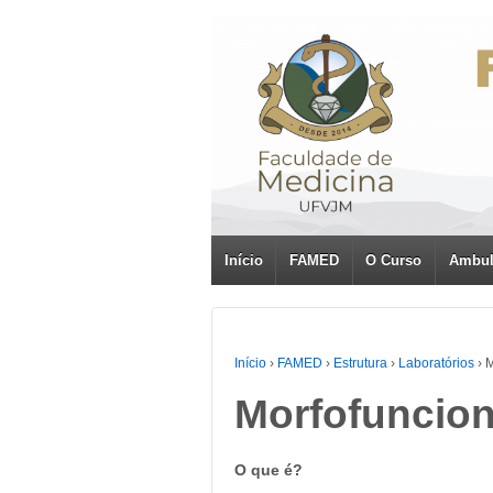
Início
FAMED
O Curso
Ambul
Início
›
FAMED
›
Estrutura
›
Laboratórios
›
M
Morfofuncion
O que é?