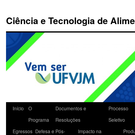
Ciência e Tecnologia de Alim
Início
O
Documentos e
Processo
Programa
Resoluções
Seletivo
Egressos
Defesa e Pós-
Impacto na
Prod