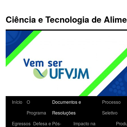
Ciência e Tecnologia de Alim
Início
O
Documentos e
Processo
Programa
Resoluções
Seletivo
Egressos
Defesa e Pós-
Impacto na
Prod