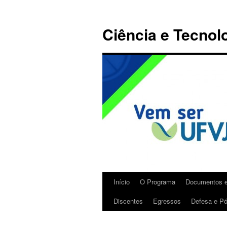
Ciência e Tecnol
Início
O Programa
Documentos e
Discentes
Egressos
Defesa e Pó