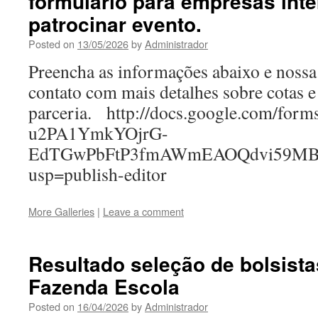
formulário para empresas int
patrocinar evento.
Posted on
13/05/2026
by
Administrador
Preencha as informações abaixo e nossa
contato com mais detalhes sobre cotas 
parceria. http://docs.google.com/for
u2PA1YmkYOjrG-
EdTGwPbFtP3fmAWmEAOQdvi59MBC
usp=publish-editor
More Galleries
|
Leave a comment
Resultado seleção de bolsista
Fazenda Escola
Posted on
16/04/2026
by
Administrador