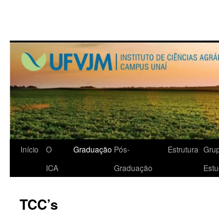
Início
O
Graduação
Pós-
Estrutura
Gru
ICA
Graduação
Est
TCC’s