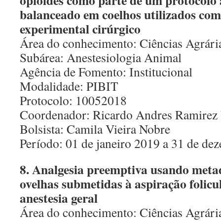
opióides como parte de um protocolo 
balanceado em coelhos utilizados co
experimental cirúrgico
Área do conhecimento: Ciências Agrári
Subárea: Anestesiologia Animal
Agência de Fomento: Institucional
Modalidade: PIBIT
Protocolo: 10052018
Coordenador: Ricardo Andres Ramirez 
Bolsista: Camila Vieira Nobre
Período: 01 de janeiro 2019 a 31 de d
8. Analgesia preemptiva usando met
ovelhas submetidas à aspiração folicu
anestesia geral
Área do conhecimento: Ciências Agrári