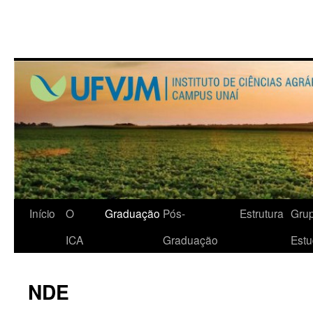
Início
O
Graduação
Pós-
Estrutura
Gru
ICA
Graduação
Est
NDE