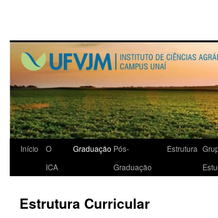
Início
O
Graduação
Pós-
Estrutura
Gru
ICA
Graduação
Est
Estrutura Curricular