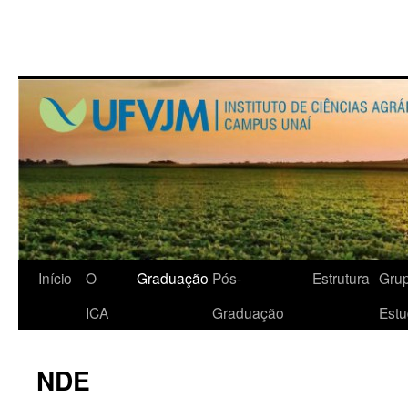
Início
O
Graduação
Pós-
Estrutura
Gru
ICA
Graduação
Est
NDE