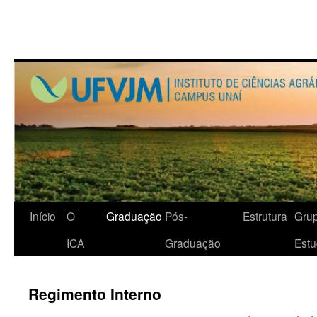
Início
O
Graduação
Pós-
Estrutura
Gru
ICA
Graduação
Est
Regimento Interno