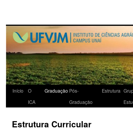
Início
O
Graduação
Pós-
Estrutura
Gru
ICA
Graduação
Est
Estrutura Curricular