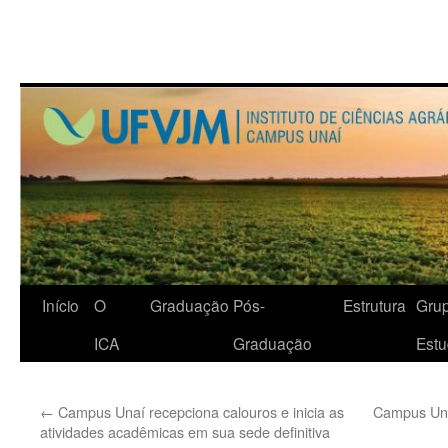
Início
O
Graduação
Pós-
Estrutura
Gru
ICA
Graduação
Est
←
Campus Unaí recepciona calouros e inicia as
Campus Una
atividades acadêmicas em sua sede definitiva